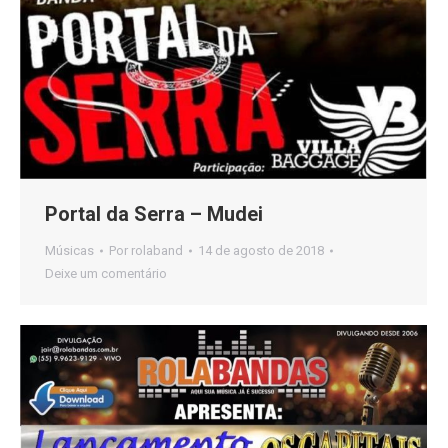
Portal da Serra – Mudei
Músicas
Por
rolaband
14 de agosto de 2018
Deixe um comentário