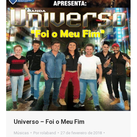
Universo – Foi o Meu Fim
Músicas
Por
rolaband
27 de fevereiro de 2018