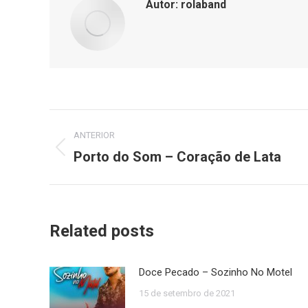
Autor:
rolaband
Navegação
ANTERIOR
de
Porto do Som – Coração de Lata
Post
anterior:
post:
Related posts
Doce Pecado – Sozinho No Motel
15 de setembro de 2021