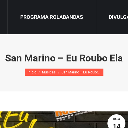
PROGRAMA ROLABANDAS
DIVULG
San Marino – Eu Roubo Ela
Você está aqui:
Início
Músicas
San Marino – Eu Roubo…
AGO
14