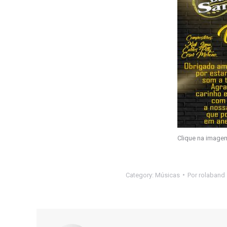
Clique na imagem
Category:
Músicas
Por
rolaband