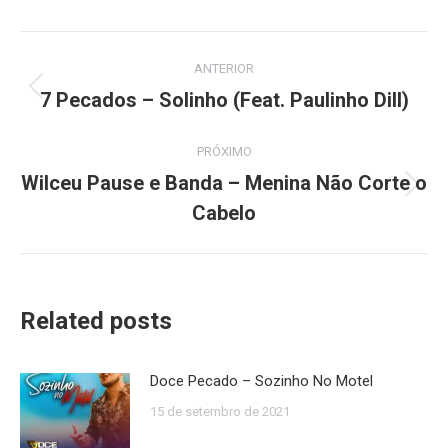
Navegação
ANTERIOR
de
7 Pecados – Solinho (Feat. Paulinho Dill)
Post
anterior:
post:
PRÓXIMO
Wilceu Pause e Banda – Menina Não Corte o
Próximo
Cabelo
post:
Related posts
Doce Pecado – Sozinho No Motel
15 de setembro de 2021