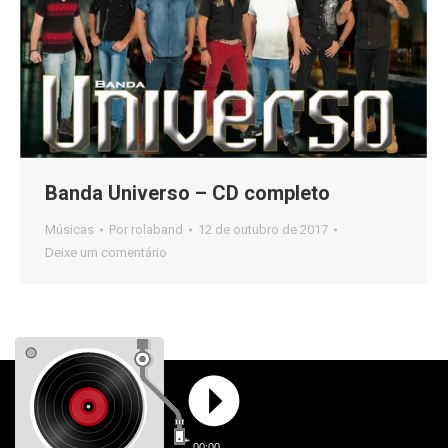
Banda Universo – CD completo
Músicas
Por
rolaband
12 de outubro de 2017
Deixe um comentário
RolaBandas | Todos os direitos reservados | Desenvolvimento
Center
Mídia
00:00