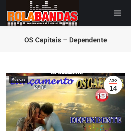
OS Capitais – Dependente
Você está aqui:
Músicas
AGO
14