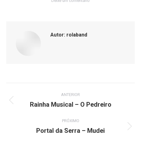
Deixe um comentário
Autor:
rolaband
Navegação
ANTERIOR
de
Rainha Musical – O Pedreiro
Post
anterior:
post:
PRÓXIMO
Portal da Serra – Mudei
Próximo
post: