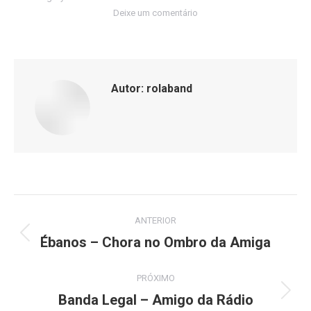
Deixe um comentário
Autor:
rolaband
Navegação
ANTERIOR
de
Ébanos – Chora no Ombro da Amiga
Post
anterior:
post:
PRÓXIMO
Banda Legal – Amigo da Rádio
Próximo