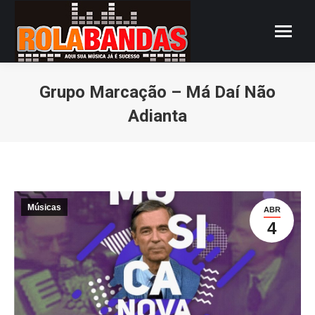
Grupo Marcação – Má Daí Não
Adianta
Você está aqui:
Músicas
ABR
4