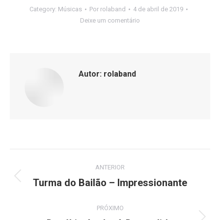
Category:
Músicas
Por
rolaband
4 de abril de 2019
Deixe um comentário
Autor:
rolaband
Navegação
ANTERIOR
de
Turma do Bailão – Impressionante
Post
anterior:
post:
PRÓXIMO