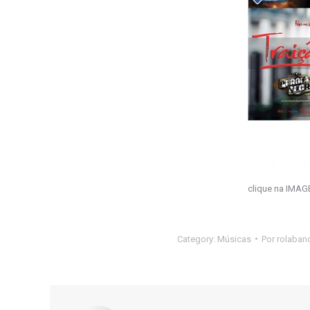
clique na IMAGE
Category:
Músicas
Por
rolaban