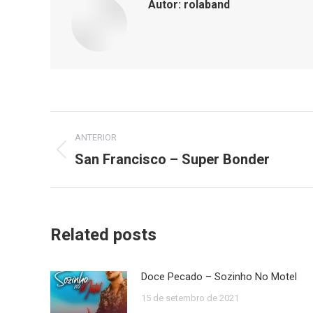
Autor:
rolaband
Navegação
ANTERIOR
de
San Francisco – Super Bonder
Post
anterior:
post:
Related posts
Doce Pecado – Sozinho No Motel
15 de setembro de 2021