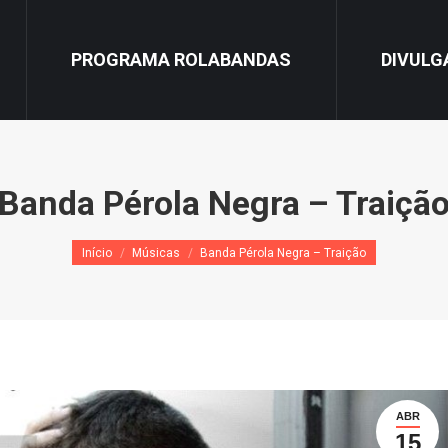
PROGRAMA ROLABANDAS
DIVULG
Banda Pérola Negra – Traiçã
Você está aqui:
Início
Músicas
Banda Pérola Negra – Traição
ABR
15