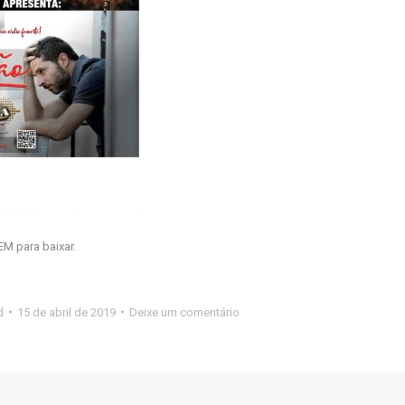
M para baixar.
d
15 de abril de 2019
Deixe um comentário