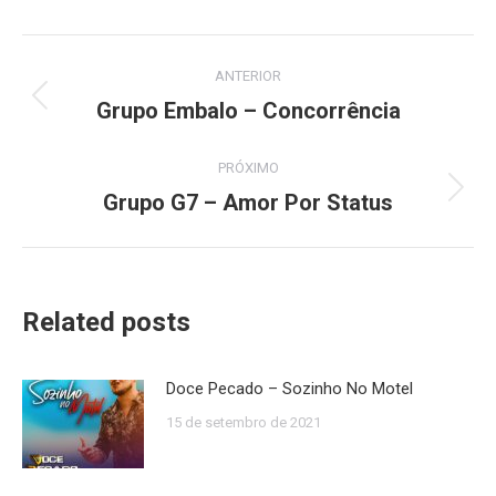
Navegação
ANTERIOR
de
Grupo Embalo – Concorrência
Post
anterior:
post:
PRÓXIMO
Grupo G7 – Amor Por Status
Próximo
post:
Related posts
Doce Pecado – Sozinho No Motel
15 de setembro de 2021