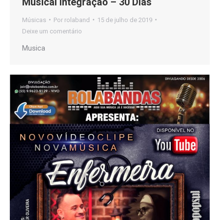
Musical Integração – 30 Dias
Músicas
Por
rolaband
15 de julho de 2019
Deixe um comentário
Musica