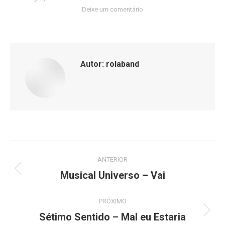
Deixe um comentário
Autor:
rolaband
Navegação
ANTERIOR
de
Musical Universo – Vai
Post
anterior:
post:
PRÓXIMO
Sétimo Sentido – Mal eu Estaria
Próximo