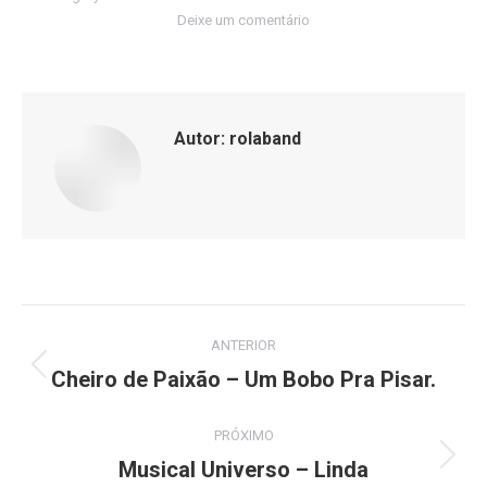
Deixe um comentário
Autor:
rolaband
Navegação
ANTERIOR
de
Cheiro de Paixão – Um Bobo Pra Pisar.
Post
anterior:
post:
PRÓXIMO
Musical Universo – Linda
Próximo