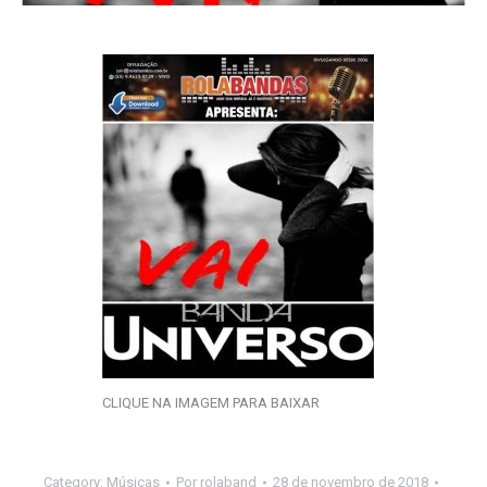
CLIQUE NA IMAGEM PARA BAIXAR
Category:
Músicas
Por
rolaband
28 de novembro de 2018